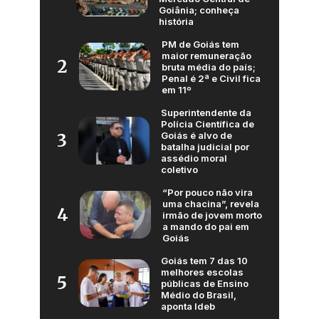
Goiânia; conheça
história
PM de Goiás tem
maior remuneração
2
bruta média do país;
Penal é 2ª e Civil fica
em 11º
Superintendente da
Polícia Científica de
Goiás é alvo de
3
batalha judicial por
assédio moral
coletivo
“Por pouco não vira
uma chacina”, revela
4
irmão de jovem morto
a mando do pai em
Goiás
Goiás tem 7 das 10
melhores escolas
5
públicas de Ensino
Médio do Brasil,
aponta Ideb