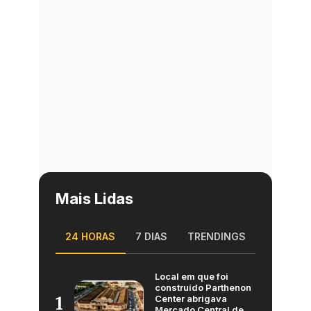
Mais Lidas
24 HORAS
7 DIAS
TRENDINGS
Local em que foi
construído Parthenon
Center abrigava
1
Mercado Central de