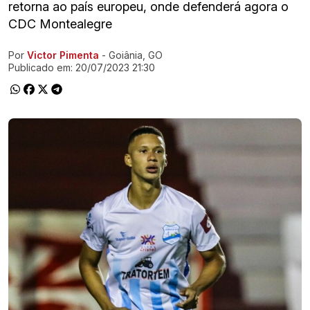
retorna ao país europeu, onde defenderá agora o
CDC Montealegre
Por
Victor Pimenta
- Goiânia, GO
Ir direto pra matéria
Publicado em:
20/07/2023 21:30