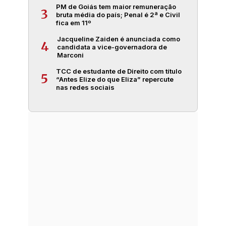
PM de Goiás tem maior remuneração
3
bruta média do país; Penal é 2ª e Civil
fica em 11º
Jacqueline Zaiden é anunciada como
4
candidata a vice-governadora de
Marconi
TCC de estudante de Direito com título
5
“Antes Elize do que Eliza” repercute
nas redes sociais