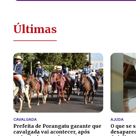
Últimas
CAVALGADA
AJUDA
Prefeita de Porangatu garante que
O que se 
cavalgada vai acontecer, após
desaparec