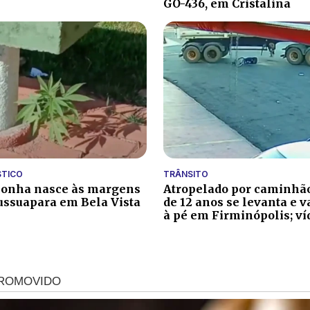
GO-436, em Cristalina
STICO
TRÂNSITO
conha nasce às margens
Atropelado por caminhã
ussuapara em Bela Vista
de 12 anos se levanta e 
à pé em Firminópolis; ví