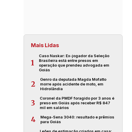
Mais Lidas
Caso Naskar: Ex-jogador da Seleção
Brasileira está entre presos em
1
operação que prendeu advogada em
Goiás
Genro da deputada Magda Mofatto
2
morre após acidente de moto, em
Hidrolândia
Coronel da PMDF foragido por 3 anos é
3
preso em Goiás após receber R$ 847
mil em salários
Mega-Sena 3040: resultado e prêmios
4
para Goiás
Leões de estimação criados em casa: