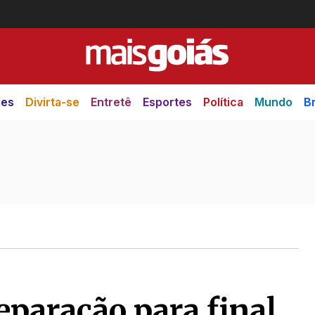
des
Divirta-se
Entretê
Esportes
Política
Mundo
Br
eparação para final