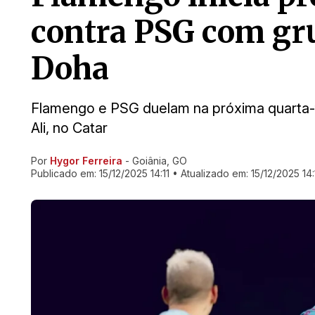
contra PSG com gr
Doha
Flamengo e PSG duelam na próxima quarta-fe
Ali, no Catar
Por
Hygor Ferreira
- Goiânia, GO
Ir direto pra matéria
Publicado em:
15/12/2025 14:11
• Atualizado em:
15/12/2025 14: