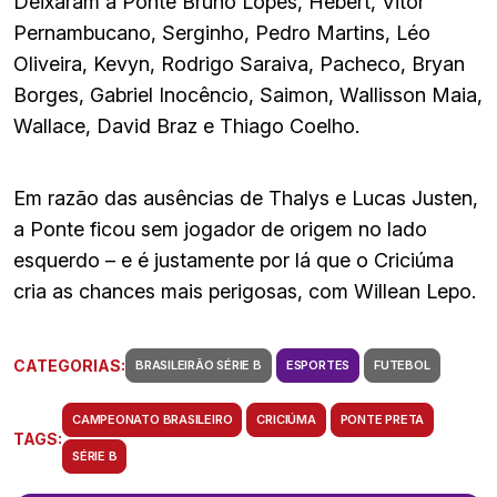
Deixaram a Ponte Bruno Lopes, Hebert, Vitor
Pernambucano, Serginho, Pedro Martins, Léo
Oliveira, Kevyn, Rodrigo Saraiva, Pacheco, Bryan
Borges, Gabriel Inocêncio, Saimon, Wallisson Maia,
Wallace, David Braz e Thiago Coelho.
Em razão das ausências de Thalys e Lucas Justen,
a Ponte ficou sem jogador de origem no lado
esquerdo – e é justamente por lá que o Criciúma
cria as chances mais perigosas, com Willean Lepo.
CATEGORIAS:
BRASILEIRÃO SÉRIE B
ESPORTES
FUTEBOL
CAMPEONATO BRASILEIRO
CRICIÚMA
PONTE PRETA
TAGS:
SÉRIE B