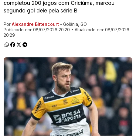
completou 200 jogos com Criciúma, marcou
segundo gol dele pela série B
Por
Alexandre Bittencourt
- Goiânia, GO
Ir direto pra matéria
Publicado em:
08/07/2026 20:20
• Atualizado em:
08/07/2026
20:29