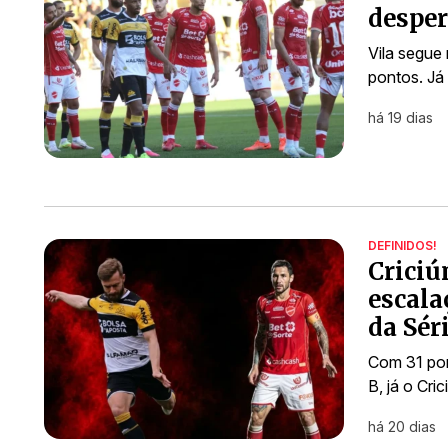
desper
Vila segue
pontos. Já 
há 19 dias
DEFINIDOS!
Criciú
escala
da Sér
Com 31 pont
B, já o Cr
há 20 dias