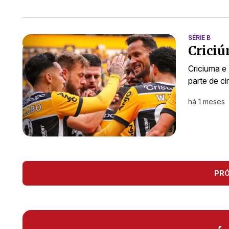
SÉRIE B
Criciú
Criciuma e
parte de ci
há 1 meses
PR