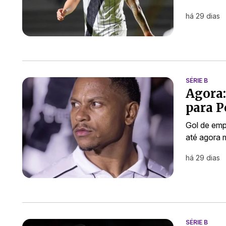
há 29 dias
SÉRIE B
Agora:
para P
Gol de emp
até agora 
há 29 dias
SÉRIE B