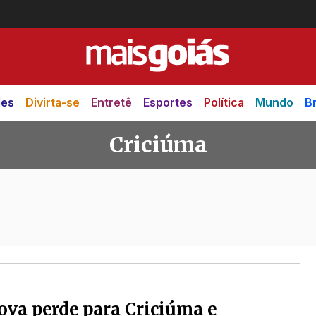
des
Divirta-se
Entretê
Esportes
Política
Mundo
Br
Criciúma
ova perde para Criciúma e