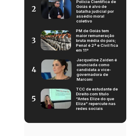
Polícia Científica de
Goiás é alvo de
2
batalha judicial por
assédio moral
coletivo
PM de Goiás tem
maior remuneração
3
bruta média do país;
Penal é 2ª e Civil fica
em 11º
Jacqueline Zaiden é
anunciada como
4
candidata a vice-
governadora de
Marconi
TCC de estudante de
Direito com título
5
“Antes Elize do que
Eliza” repercute nas
redes sociais