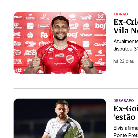
TIGRÃO
Ex-Cri
Vila N
Atualmente
disputou 31
há 23 dias
DESABAFO
Ex-Goi
‘estão
Elvis afirm
Ponte Preta