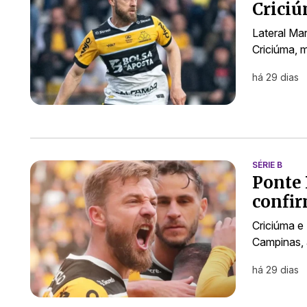
Criciú
Lateral Ma
Criciúma, 
há 29 dias
SÉRIE B
Ponte 
confi
Criciúma e
Campinas, 
há 29 dias