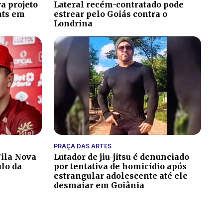
a projeto
Lateral recém-contratado pode
hts em
estrear pelo Goiás contra o
Londrina
PRAÇA DAS ARTES
ila Nova
Lutador de jiu-jitsu é denunciado
ulo da
por tentativa de homicídio após
estrangular adolescente até ele
desmaiar em Goiânia