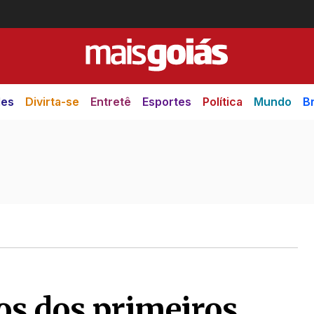
des
Divirta-se
Entretê
Esportes
Política
Mundo
Br
os dos primeiros