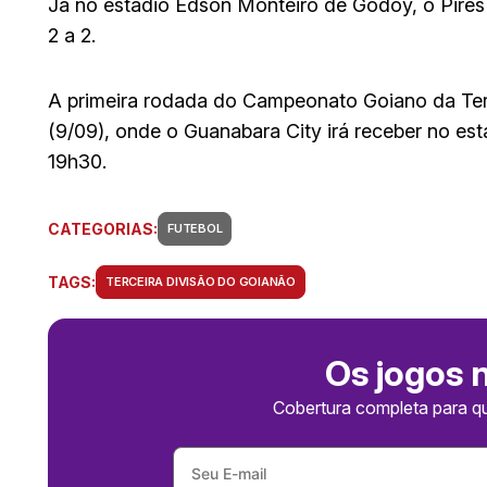
Já no estádio Edson Monteiro de Godoy, o Pire
2 a 2.
A primeira rodada do Campeonato Goiano da Terce
(9/09), onde o Guanabara City irá receber no est
19h30.
CATEGORIAS:
FUTEBOL
TAGS:
TERCEIRA DIVISÃO DO GOIANÃO
Os jogos 
Cobertura completa para q