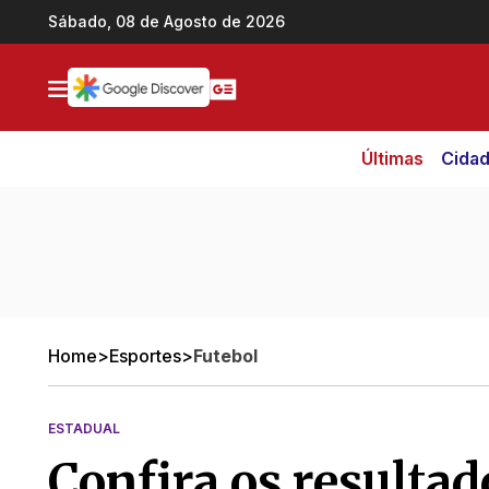
Ir direto pro conteúdo
Sábado, 08 de Agosto de 2026
Últimas
Cida
Home
>
Esportes
>
Futebol
ESTADUAL
Confira os resultad