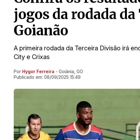
jogos da rodada da 
Goianão
A primeira rodada da Terceira Divisão irá e
City e Crixas
Por
Hygor Ferreira
- Goiânia, GO
Ir direto pra matéria
Publicado em:
08/09/2025 15:49