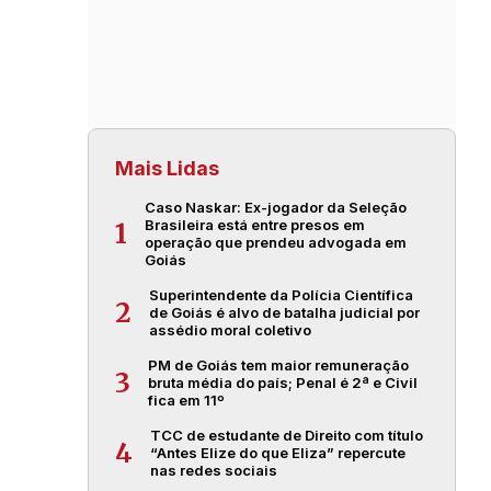
Mais Lidas
Caso Naskar: Ex-jogador da Seleção
Brasileira está entre presos em
1
operação que prendeu advogada em
Goiás
Superintendente da Polícia Científica
2
de Goiás é alvo de batalha judicial por
assédio moral coletivo
PM de Goiás tem maior remuneração
3
bruta média do país; Penal é 2ª e Civil
fica em 11º
TCC de estudante de Direito com título
4
“Antes Elize do que Eliza” repercute
nas redes sociais