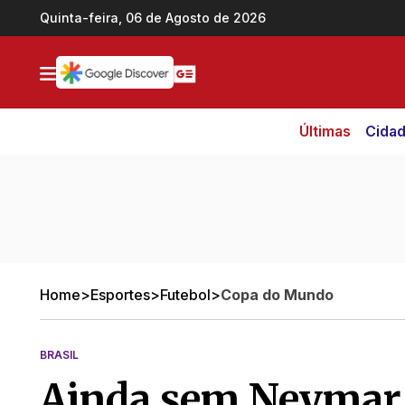
Ir direto pro conteúdo
Quinta-feira, 06 de Agosto de 2026
Últimas
Cida
Home
>
Esportes
>
Futebol
>
Copa do Mundo
BRASIL
Ainda sem Neymar,