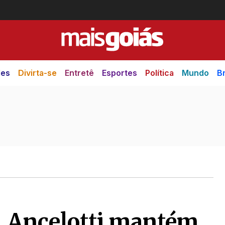
des
Divirta-se
Entretê
Esportes
Política
Mundo
Br
 Ancelotti mantém