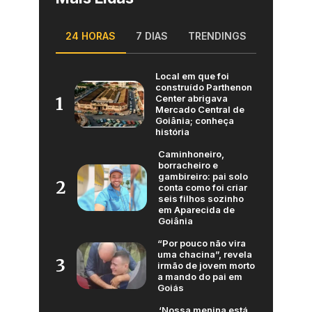
24 HORAS
7 DIAS
TRENDINGS
Local em que foi
construído Parthenon
Center abrigava
1
Mercado Central de
Goiânia; conheça
história
Caminhoneiro,
borracheiro e
gambireiro: pai solo
2
conta como foi criar
seis filhos sozinho
em Aparecida de
Goiânia
“Por pouco não vira
uma chacina”, revela
3
irmão de jovem morto
a mando do pai em
Goiás
‘Nossa menina está