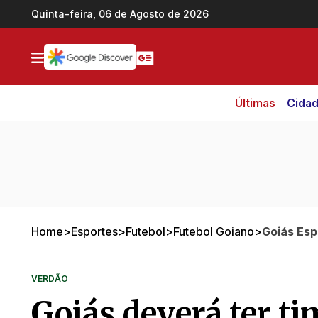
Ir direto pro conteúdo
Quinta-feira, 06 de Agosto de 2026
Últimas
Cida
Home
>
Esportes
>
Futebol
>
Futebol Goiano
>
Goiás Esp
VERDÃO
Goiás deverá ter ti