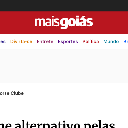
des
Divirta-se
Entretê
Esportes
Política
Mundo
Br
orte Clube
me alternativo pelas