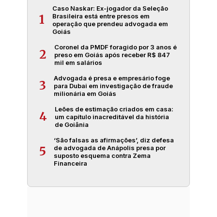
Caso Naskar: Ex-jogador da Seleção
Brasileira está entre presos em
1
operação que prendeu advogada em
Goiás
Coronel da PMDF foragido por 3 anos é
2
preso em Goiás após receber R$ 847
mil em salários
Advogada é presa e empresário foge
3
para Dubai em investigação de fraude
milionária em Goiás
Leões de estimação criados em casa:
4
um capítulo inacreditável da história
de Goiânia
‘São falsas as afirmações’, diz defesa
de advogada de Anápolis presa por
5
suposto esquema contra Zema
Financeira