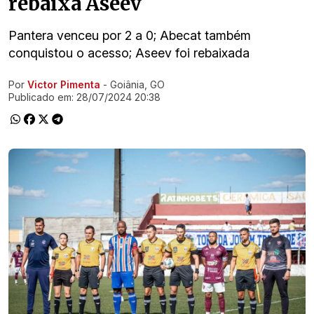
rebaixa Aseev
Pantera venceu por 2 a 0; Abecat também
conquistou o acesso; Aseev foi rebaixada
Por
Victor Pimenta
- Goiânia, GO
Ir direto pra matéria
Publicado em:
28/07/2024 20:38