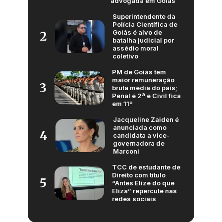
advogada em Goiás
Superintendente da
Polícia Científica de
Goiás é alvo de
2
batalha judicial por
assédio moral
coletivo
PM de Goiás tem
maior remuneração
3
bruta média do país;
Penal é 2ª e Civil fica
em 11º
Jacqueline Zaiden é
anunciada como
4
candidata a vice-
governadora de
Marconi
TCC de estudante de
Direito com título
5
“Antes Elize do que
Eliza” repercute nas
redes sociais