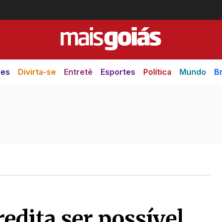
des
Divirta-se
Entretê
Esportes
Política
Mundo
Br
edita ser possível