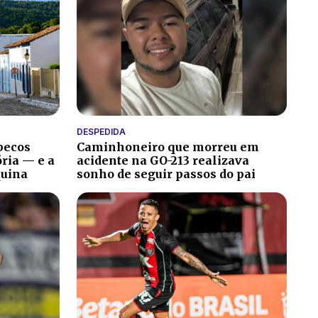
DESPEDIDA
becos
Caminhoneiro que morreu em
ria — e a
acidente na GO-213 realizava
quina
sonho de seguir passos do pai