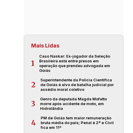
Mais Lidas
Caso Naskar: Ex-jogador da Seleção
Brasileira está entre presos em
1
operação que prendeu advogada em
Goiás
Superintendente da Polícia Científica
2
de Goiás é alvo de batalha judicial por
assédio moral coletivo
Genro da deputada Magda Mofatto
3
morre após acidente de moto, em
Hidrolândia
PM de Goiás tem maior remuneração
4
bruta média do país; Penal é 2ª e Civil
fica em 11º