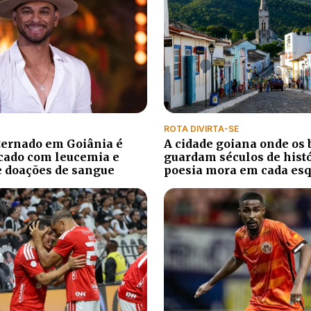
ROTA DIVIRTA-SE
ternado em Goiânia é
A cidade goiana onde os 
cado com leucemia e
guardam séculos de histó
e doações de sangue
poesia mora em cada es