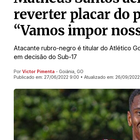
reverter placar do 
“Vamos impor noss
Atacante rubro-negro é titular do Atlético G
em decisão do Sub-17
Por
Victor Pimenta
- Goiânia, GO
Ir direto pra matéria
Publicado em:
27/06/2022 9:00
• Atualizado em:
26/09/2022