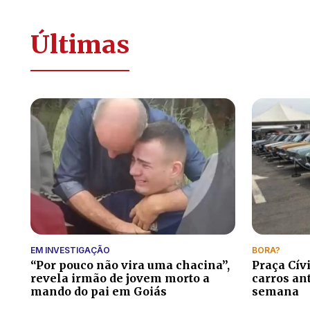
Últimas
EM INVESTIGAÇÃO
BORA?
“Por pouco não vira uma chacina”,
Praça Cív
revela irmão de jovem morto a
carros an
mando do pai em Goiás
semana