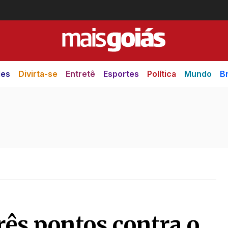
des
Divirta-se
Entretê
Esportes
Política
Mundo
Br
rês pontos contra o