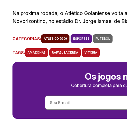
Na próxima rodada, o Atlético Goianiense volta 
Novorizontino, no estádio Dr. Jorge Ismael de B
CATEGORIAS:
ATLÉTICO (GO)
ESPORTES
FUTEBOL
TAGS:
AMAZONAS
RAFAEL LACERDA
VITÓRIA
Os jogos 
Cobertura completa para q