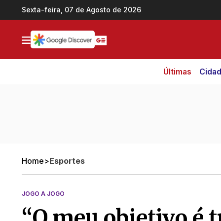
Ir direto pro conteúdo
Sexta-feira, 07 de Agosto de 2026
Últimas
Cida
Home
>
Esportes
JOGO A JOGO
“O meu objetivo é t