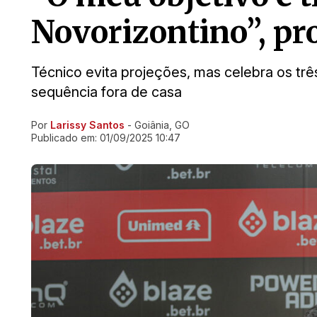
Novorizontino”, pr
Técnico evita projeções, mas celebra os tr
sequência fora de casa
Por
Larissy Santos
- Goiânia, GO
Ir direto pra matéria
Publicado em:
01/09/2025 10:47