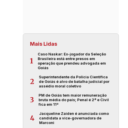
Mais Lidas
Caso Naskar: Ex-jogador da Seleção
Brasileira está entre presos em
1
operação que prendeu advogada em
Goiás
Superintendente da Polícia Científica
2
de Goiás é alvo de batalha judicial por
assédio moral coletivo
PM de Goiás tem maior remuneração
3
bruta média do país; Penal é 2ª e Civil
fica em 11º
Jacqueline Zaiden é anunciada como
4
candidata a vice-governadora de
Marconi