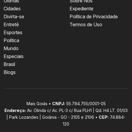
Últimas
Sobre Nós
Cidades
Expediente
Divirta-se
Política de Privacidade
Entretê
Termos de Uso
Esportes
Política
Mundo
Especiais
Brasil
Blogs
Mais Goiás •
CNPJ:
55.794.755/0001-05
Endereço:
Av. Olinda c/ Ac. PL-3 c/ Rua PLH1 | Qd. H4 LT. 01/03
| Park Lozandes | Goiânia - GO - 2105 e 2106 •
CEP:
74.884-
120