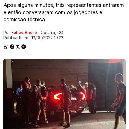
Após alguns minutos, três representantes entraram
e então conversaram com os jogadores e
comissão técnica
Por
Felipe André
- Goiânia, GO
Ir direto pra matéria
Publicado em:
13/09/2022 19:22