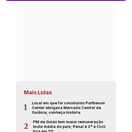
Mais Lidas
Local em que foi construído Parthenon
1
Center abrigava Mercado Central de
Goiânia; conheça história
PM de Goiás tem maior remuneração
2
bruta média do país; Penal é 2ª e Civil
fica em 11º