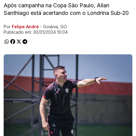
Após campanha na Copa São Paulo, Allan
Santhiago está acertando com o Londrina Sub-20
Por
Felipe André
- Goiânia, GO
Ir direto pra matéria
Publicado em:
30/01/2024 10:04