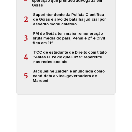
operação que prendeu advogada em
Goiás
Superintendente da Polícia Científica
2
de Goiás é alvo de batalha judicial por
assédio moral coletivo
PM de Goiás tem maior remuneração
3
bruta média do país; Penal é 2ª e Civil
fica em 11º
TCC de estudante de Direito com título
4
“Antes Elize do que Eliza” repercute
nas redes sociais
Jacqueline Zaiden é anunciada como
5
candidata a vice-governadora de
Marconi