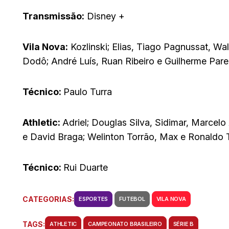
Transmissão:
Disney +
Vila Nova:
Kozlinski; Elias, Tiago Pagnussat, Wa
Dodô; André Luís, Ruan Ribeiro e Guilherme Pare
Técnico:
Paulo Turra
Athletic:
Adriel; Douglas Silva, Sidimar, Marcelo
e David Braga; Welinton Torrão, Max e Ronaldo 
Técnico:
Rui Duarte
CATEGORIAS:
ESPORTES
FUTEBOL
VILA NOVA
TAGS:
ATHLETIC
CAMPEONATO BRASILEIRO
SÉRIE B