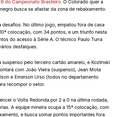
 B do Campeonato Brasileiro
. O Colorado quer a
vinegro busca se afastar da zona de rebaixamento.
 desafios. No último jogo, empatou fora de casa
 10ª colocação, com 34 pontos, e um triunfo nesta
ontos do acesso à Série A. O técnico Paulo Turra
vários desfalques.
tá suspenso pelo terceiro cartão amarelo, e Kozlinski
ontará com João Vieira (suspenso), Jean Mota
Arilson e Emerson Urso (todos no departamento
ara recompor o setor.
encer o Volta Redonda por 2 a 0 na última rodada,
rias. A equipe mineira ocupa a 15ª colocação, com
ixamento, e busca somar pontos importantes fora