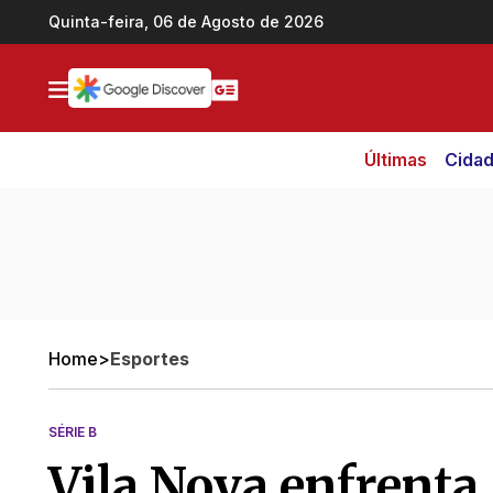
Ir direto pro conteúdo
Quinta-feira, 06 de Agosto de 2026
Últimas
Cida
Home
>
Esportes
SÉRIE B
Vila Nova enfrenta