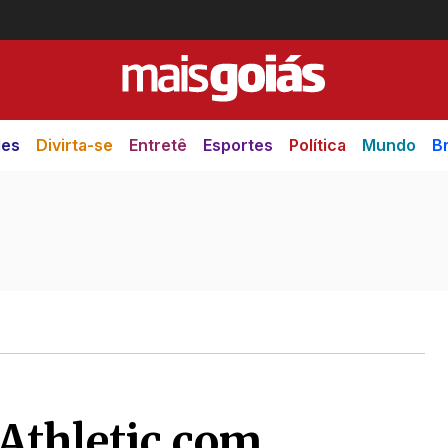
des
Divirta-se
Entretê
Esportes
Política
Mundo
Br
 Athletic com