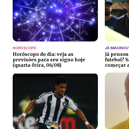
HORÓSCOPO
JÁ IMAGINOU
Horóscopo do dia: veja as
Já pensou
previsões para seu signo hoje
futebol? S
(quarta-feira, 06/08)
começar a