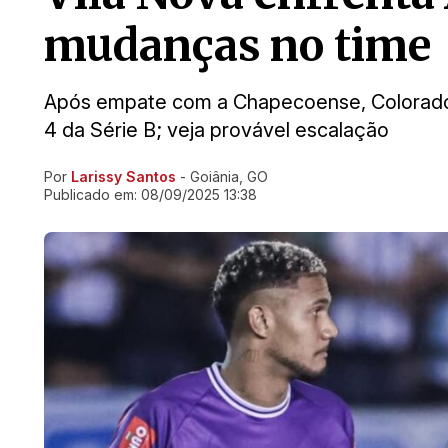
mudanças no time
Após empate com a Chapecoense, Colorado bu
4 da Série B; veja provável escalação
Por
Larissy Santos
- Goiânia, GO
Ir direto pra matéria
Publicado em:
08/09/2025 13:38