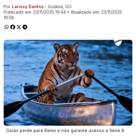
Por
Larissy Santos
- Goiânia, GO
Ir direto pra matéria
Publicado em:
23/11/2025 19:44
• Atualizado em:
23/11/2025
19:58
Goiás perde para Remo e não garante acesso a Série A