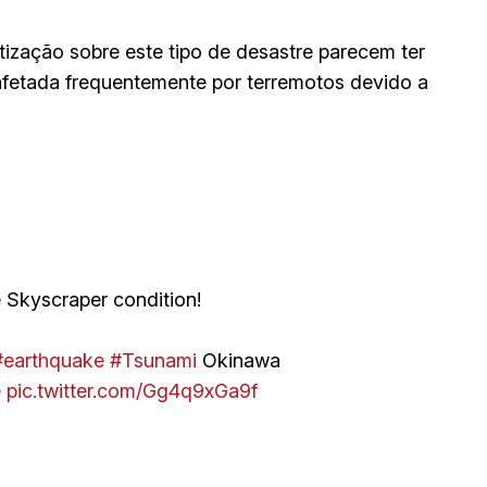
ização sobre este tipo de desastre parecem ter
afetada frequentemente por terremotos devido a
 Skyscraper condition!
#earthquake
#Tsunami
Okinawa
e
pic.twitter.com/Gg4q9xGa9f