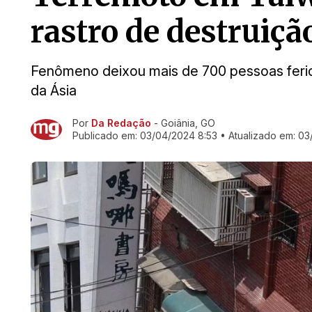
rastro de destruiçã
Fenômeno deixou mais de 700 pessoas ferida
da Ásia
Por
Da Redação
- Goiânia, GO
Ir direto pra matéria
Publicado em:
03/04/2024 8:53
• Atualizado em:
03