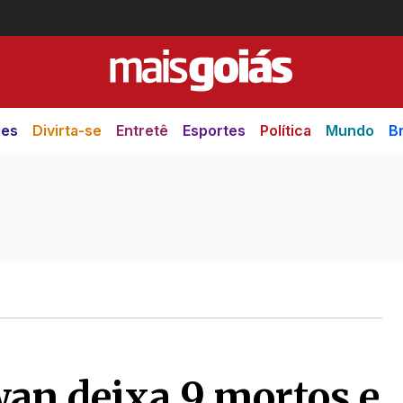
des
Divirta-se
Entretê
Esportes
Política
Mundo
Br
an deixa 9 mortos e