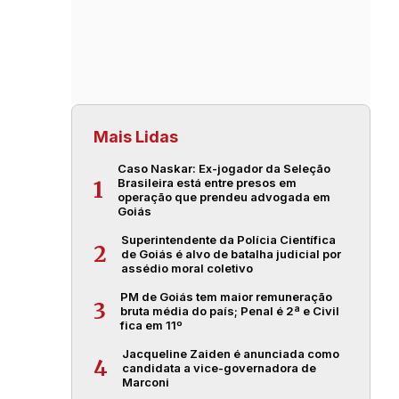
Mais Lidas
Caso Naskar: Ex-jogador da Seleção
Brasileira está entre presos em
1
operação que prendeu advogada em
Goiás
Superintendente da Polícia Científica
2
de Goiás é alvo de batalha judicial por
assédio moral coletivo
PM de Goiás tem maior remuneração
3
bruta média do país; Penal é 2ª e Civil
fica em 11º
Jacqueline Zaiden é anunciada como
4
candidata a vice-governadora de
Marconi