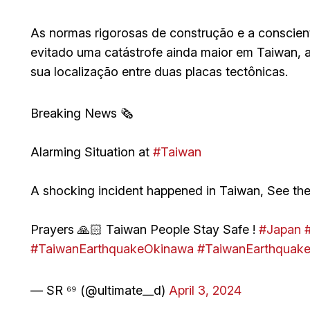
As normas rigorosas de construção e a conscient
evitado uma catástrofe ainda maior em Taiwan, 
sua localização entre duas placas tectônicas.
Breaking News 🗞️
Alarming Situation at
#Taiwan
A shocking incident happened in Taiwan, See the
Prayers 🙏🏻 Taiwan People Stay Safe !
#Japan
#TaiwanEarthquakeOkinawa
#TaiwanEarthquak
— SR ⁶⁹ (@ultimate__d)
April 3, 2024