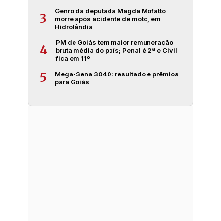
Genro da deputada Magda Mofatto
3
morre após acidente de moto, em
Hidrolândia
PM de Goiás tem maior remuneração
4
bruta média do país; Penal é 2ª e Civil
fica em 11º
Mega-Sena 3040: resultado e prêmios
5
para Goiás