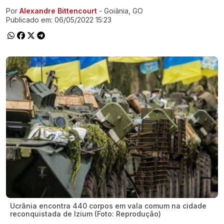
Por
Alexandre Bittencourt
- Goiânia, GO
Ir direto pra matéria
Publicado em:
06/05/2022 15:23
Ucrânia encontra 440 corpos em vala comum na cidade
reconquistada de Izium (Foto: Reprodução)