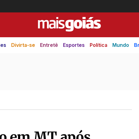
des
Divirta-se
Entretê
Esportes
Política
Mundo
Br
eso em MT após