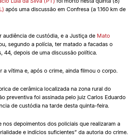
ácio Lula da Silva (PT)
foi morto nesta quinta (8)
L)
após uma discussão em Confresa (a 1.160 km de
r audiência de custódia, e a Justiça de
Mato
ou, segundo a polícia, ter matado a facadas o
 44, depois de uma discussão política.
 a vítima e, após o crime, ainda filmou o corpo.
ica de cerâmica localizada na zona rural do
ão preventiva foi assinada pelo juiz Carlos Eduardo
ia de custódia na tarde desta quinta-feira.
 nos depoimentos dos policiais que realizaram a
ialidade e indícios suficientes” da autoria do crime.