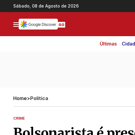
Ir direto pro conteúdo
Sábado, 08 de Agosto de 2026
Últimas
Cida
Home
>
Política
CRIME
Bolsonarista é pr