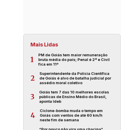
Mais Lidas
PM de Goiás tem maior remuneração
1
bruta média do país; Penal é 2ª e Civil
fica em 11º
Superintendente da Polícia Científica
2
de Goiás é alvo de batalha judicial por
assédio moral coletivo
Goiás tem 7 das 10 melhores escolas
3
públicas de Ensino Médio do Brasil,
aponta Ideb
Ciclone-bomba muda o tempo em
4
Goiás com ventos de até 60 km/h
neste fim de semana
“Por pouco não vira uma chacina”,