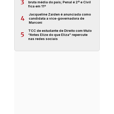
3
bruta média do país; Penal é 2ª e Civil
fica em 11º
Jacqueline Zaiden é anunciada como
4
candidata a vice-governadora de
Marconi
TCC de estudante de Direito com título
5
“Antes Elize do que Eliza” repercute
nas redes sociais