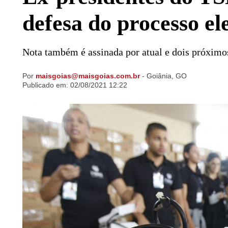
defesa do processo ele
Nota também é assinada por atual e dois próximo
Por
maisgoias@maisgoias.com.br
- Goiânia, GO
Ir direto pra matéria
Publicado em:
02/08/2021 12:22