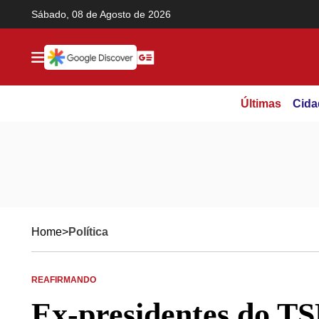
Ir direto pro conteúdo
Sábado, 08 de Agosto de 2026
Últimas
Cida
Home
>
Política
REAFIRMANDO
Ex-presidentes do T