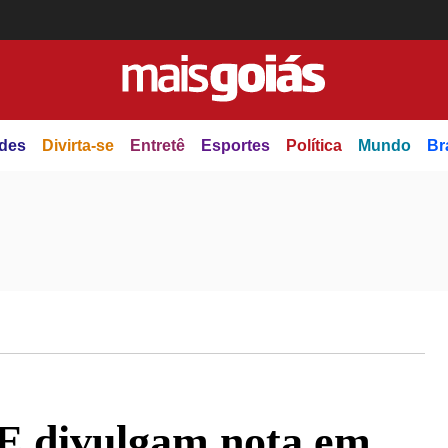
des
Divirta-se
Entretê
Esportes
Política
Mundo
Br
SE divulgam nota em