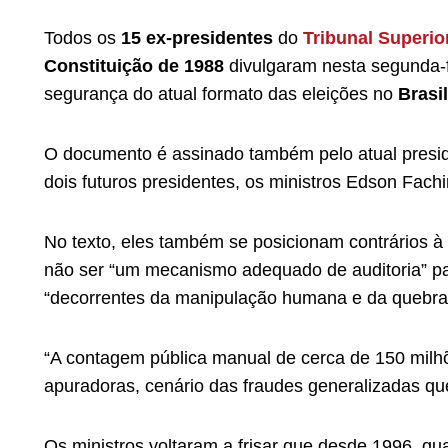
Todos os
15 ex-presidentes
do
Tribunal Superior
Constituição de 1988
divulgaram nesta segunda-f
segurança do atual formato das eleições no
Brasil
O documento é assinado também pelo atual preside
dois futuros presidentes, os ministros Edson Fach
No texto, eles também se posicionam contrários à
não ser “um mecanismo adequado de auditoria” par
“decorrentes da manipulação humana e da quebra d
“A contagem pública manual de cerca de 150 milhõ
apuradoras, cenário das fraudes generalizadas que 
Os ministros voltaram a frisar que desde 1996, qua