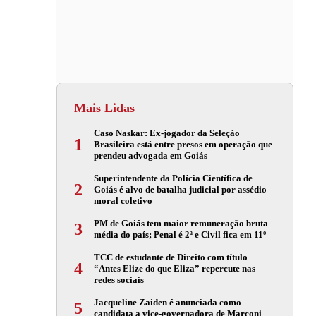
Mais Lidas
Caso Naskar: Ex-jogador da Seleção
1
Brasileira está entre presos em operação que
prendeu advogada em Goiás
Superintendente da Polícia Científica de
2
Goiás é alvo de batalha judicial por assédio
moral coletivo
PM de Goiás tem maior remuneração bruta
3
média do país; Penal é 2ª e Civil fica em 11º
TCC de estudante de Direito com título
4
“Antes Elize do que Eliza” repercute nas
redes sociais
Jacqueline Zaiden é anunciada como
5
candidata a vice-governadora de Marconi