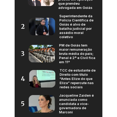
que prendeu
advogada em Goiás
Superintendente da
Polícia Científica de
Goiás é alvo de
2
batalha judicial por
assédio moral
coletivo
PM de Goiás tem
maior remuneração
3
bruta média do país;
Penal é 2ª e Civil fica
em 11º
TCC de estudante de
Direito com título
4
“Antes Elize do que
Eliza” repercute nas
redes sociais
Jacqueline Zaiden é
anunciada como
5
candidata a vice-
governadora de
Marconi