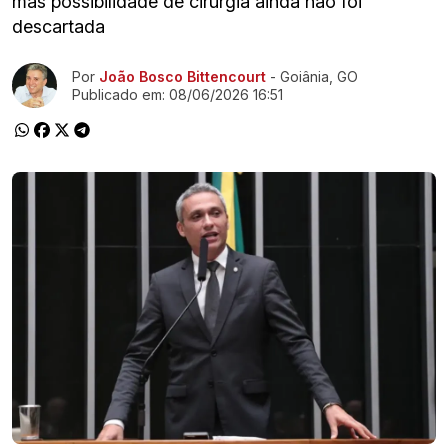
mas possibilidade de cirurgia ainda não foi
descartada
Ir direto pra matéria
Por
João Bosco Bittencourt
- Goiânia, GO
Publicado em:
08/06/2026 16:51