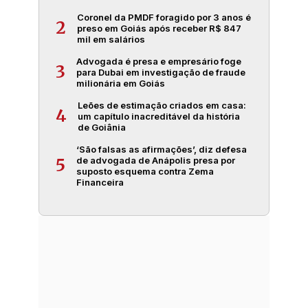
Coronel da PMDF foragido por 3 anos é
2
preso em Goiás após receber R$ 847
mil em salários
Advogada é presa e empresário foge
3
para Dubai em investigação de fraude
milionária em Goiás
Leões de estimação criados em casa:
4
um capítulo inacreditável da história
de Goiânia
‘São falsas as afirmações’, diz defesa
de advogada de Anápolis presa por
5
suposto esquema contra Zema
Financeira