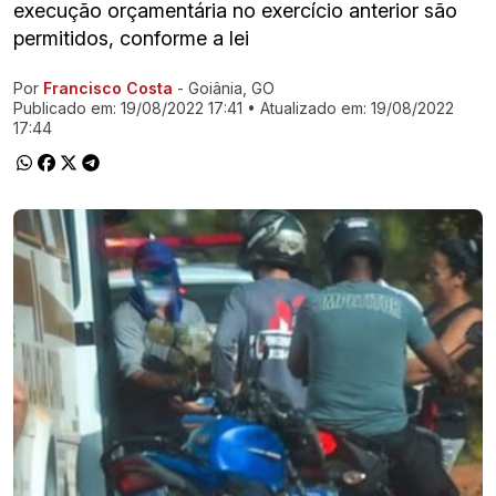
execução orçamentária no exercício anterior são
permitidos, conforme a lei
Por
Francisco Costa
- Goiânia, GO
Ir direto pra matéria
Publicado em:
19/08/2022 17:41
• Atualizado em:
19/08/2022
17:44