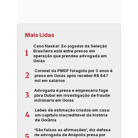
Mais Lidas
Caso Naskar: Ex-jogador da Seleção
Brasileira está entre presos em
1
operação que prendeu advogada em
Goiás
Coronel da PMDF foragido por 3 anos é
2
preso em Goiás após receber R$ 847
mil em salários
Advogada é presa e empresário foge
3
para Dubai em investigação de fraude
milionária em Goiás
Leões de estimação criados em casa:
4
um capítulo inacreditável da história
de Goiânia
‘São falsas as afirmações’, diz defesa
de advogada de Anápolis presa por
5