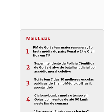
Mais Lidas
PM de Goiás tem maior remuneração
1
bruta média do país; Penal é 2ª e Civil
fica em 11º
Superintendente da Polícia Científica
2
de Goiás é alvo de batalha judicial por
assédio moral coletivo
Goiás tem 7 das 10 melhores escolas
3
públicas de Ensino Médio do Brasil,
aponta Ideb
Ciclone-bomba muda o tempo em
4
Goiás com ventos de até 60 km/h
neste fim de semana
“Por pouco não vira uma chacina”,