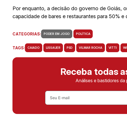
Por enquanto, a decisão do governo de Goiás, ori
capacidade de bares e restaurantes para 50% e 
CATEGORIAS:
PODER EM JOGO
POLÍTICA
TAGS:
CAIADO
LISSAUER
PSD
VILMAR ROCHA
VITTI
WI
Receba todas 
Análises e bastidores da 