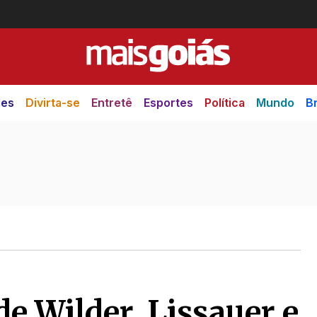
des
Divirta-se
Entretê
Esportes
Política
Mundo
Br
de Wilder, Lissauer e