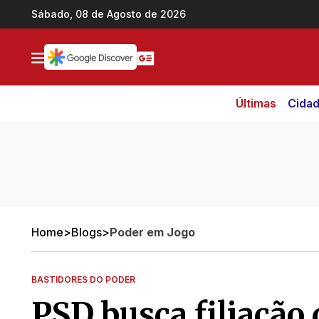
Ir direto pro conteúdo
Sábado, 08 de Agosto de 2026
Últimas
Cida
Home
>
Blogs
>
Poder em Jogo
BASTIDORES DO PODER
PSD busca filiação 