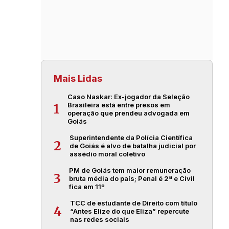
Mais Lidas
Caso Naskar: Ex-jogador da Seleção
Brasileira está entre presos em
1
operação que prendeu advogada em
Goiás
Superintendente da Polícia Científica
2
de Goiás é alvo de batalha judicial por
assédio moral coletivo
PM de Goiás tem maior remuneração
3
bruta média do país; Penal é 2ª e Civil
fica em 11º
TCC de estudante de Direito com título
4
“Antes Elize do que Eliza” repercute
nas redes sociais