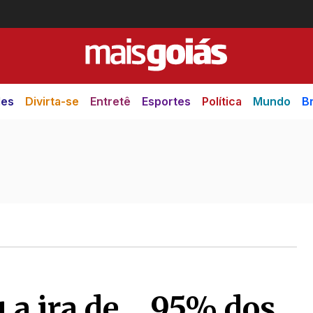
des
Divirta-se
Entretê
Esportes
Política
Mundo
Br
u a ira de… 95% dos