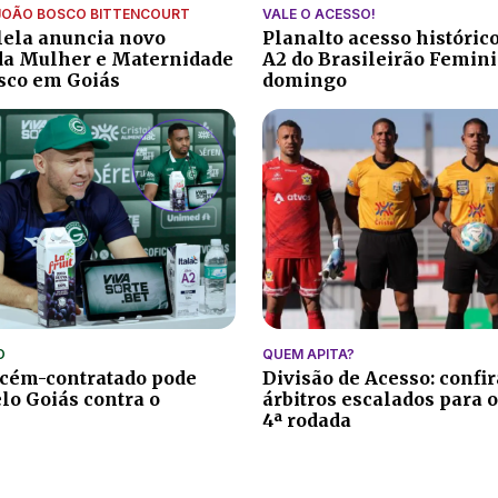
JOÃO BOSCO BITTENCOURT
VALE O ACESSO!
lela anuncia novo
Planalto acesso histórico
da Mulher e Maternidade
A2 do Brasileirão Femin
isco em Goiás
domingo
O
QUEM APITA?
ecém-contratado pode
Divisão de Acesso: confir
elo Goiás contra o
árbitros escalados para o
4ª rodada