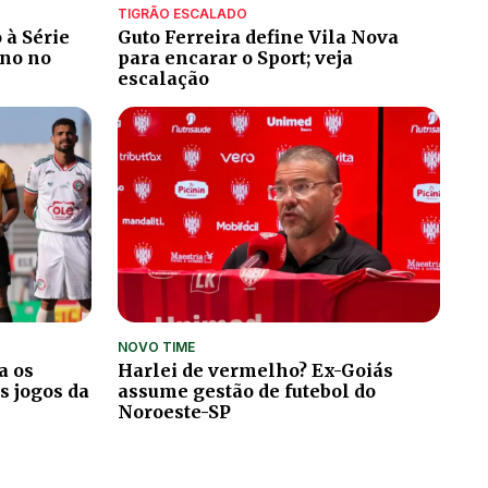
TIGRÃO ESCALADO
 à Série
Guto Ferreira define Vila Nova
ino no
para encarar o Sport; veja
escalação
NOVO TIME
a os
Harlei de vermelho? Ex-Goiás
s jogos da
assume gestão de futebol do
Noroeste-SP