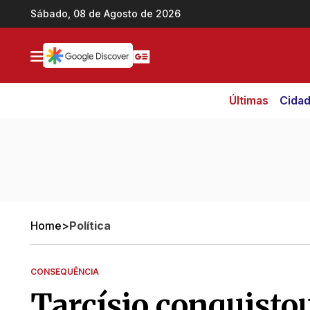
Ir direto pro conteúdo
Sábado, 08 de Agosto de 2026
Últimas
Cida
Home
>
Política
CONSEQUÊNCIA
Tarcísio conquisto