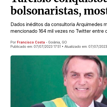
bolsonaristas, mos
Dados inéditos da consultoria Arquimedes m
mencionado 164 mil vezes no Twitter entre q
Por
Francisco Costa
- Goiânia, GO
Ir direto pra matéria
Publicado em:
07/07/2023 17:51
• Atualizado em:
07/07/2023