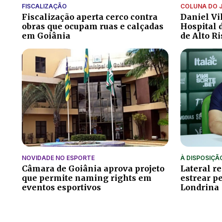
FISCALIZAÇÃO
COLUNA DO 
Fiscalização aperta cerco contra
Daniel Vi
obras que ocupam ruas e calçadas
Hospital 
em Goiânia
de Alto R
NOVIDADE NO ESPORTE
À DISPOSIÇÃ
Câmara de Goiânia aprova projeto
Lateral r
que permite naming rights em
estrear p
eventos esportivos
Londrina