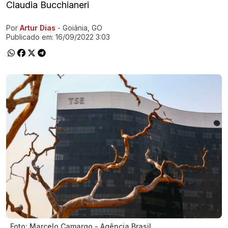
Claudia Bucchianeri
Por
Artur Dias
- Goiânia, GO
Ir direto pra matéria
Publicado em:
16/09/2022 3:03
Foto: Marcelo Camargo - Agência Brasil