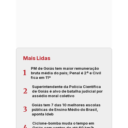
Mais Lidas
PM de Goiás tem maior remuneração
1
bruta média do país; Penal é 2ª e Civil
fica em 11º
Superintendente da Polícia Científica
2
de Goiás é alvo de batalha judicial por
assédio moral coletivo
Goiás tem 7 das 10 melhores escolas
3
públicas de Ensino Médio do Brasil,
aponta Ideb
Ciclone-bomba muda o tempo em
4
Goiás com ventos de até 60 km/h