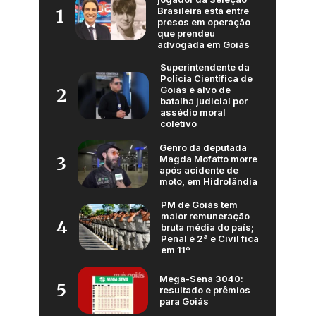
Brasileira está entre
1
presos em operação
que prendeu
advogada em Goiás
Superintendente da
Polícia Científica de
Goiás é alvo de
2
batalha judicial por
assédio moral
coletivo
Genro da deputada
Magda Mofatto morre
3
após acidente de
moto, em Hidrolândia
PM de Goiás tem
maior remuneração
4
bruta média do país;
Penal é 2ª e Civil fica
em 11º
Mega-Sena 3040:
5
resultado e prêmios
para Goiás