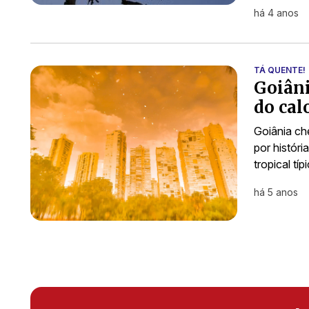
há 4 anos
TÁ QUENTE!
Goiâni
do cal
Goiânia ch
por históri
tropical tí
há 5 anos