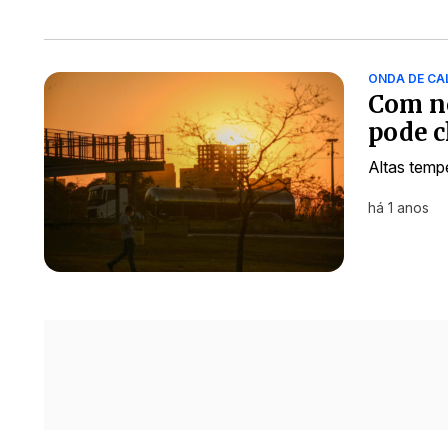
ONDA DE CA
Com no
pode c
Altas temp
há 1 anos