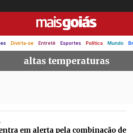
des
Divirta-se
Entretê
Esportes
Política
Mundo
Br
altas temperaturas
raturas
O
entra em alerta pela combinação de