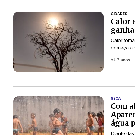
CIDADES
Calor 
ganha 
Calor toma
começa a s
há 2 anos
SECA
Com al
Aparec
água p
Diante das