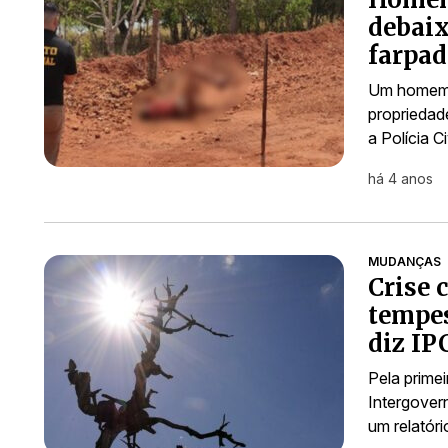
debaix
farpa
Um homem 
propriedade
a Polícia C
há 4 anos
MUDANÇAS
Crise 
tempes
diz IP
Pela primei
Intergover
um relatór