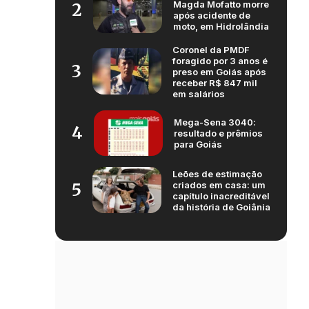
Magda Mofatto morre
2
após acidente de
moto, em Hidrolândia
Coronel da PMDF
foragido por 3 anos é
3
preso em Goiás após
receber R$ 847 mil
em salários
Mega-Sena 3040:
4
resultado e prêmios
para Goiás
Leões de estimação
criados em casa: um
5
capítulo inacreditável
da história de Goiânia