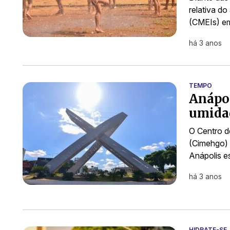
relativa do
(CMEIs) em
há 3 anos
TEMPO
Anápol
umidad
O Centro d
(Cimehgo) 
Anápolis e
há 3 anos
HIDRATE-SE