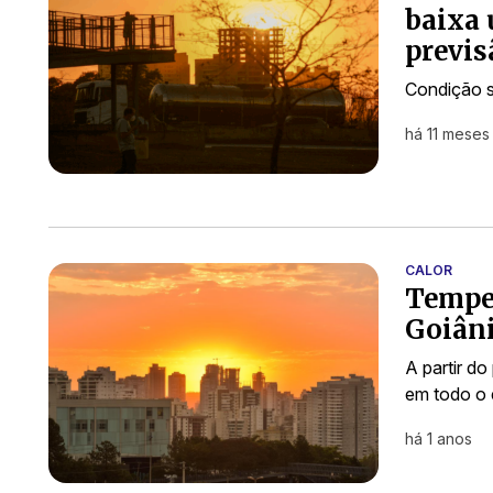
baixa 
previs
Condição s
há 11 meses
CALOR
Temper
Goiân
A partir d
em todo o 
há 1 anos