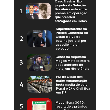
Caso Naskar: Ex-
jogador da Seleção
Brasileira está entre
1
presos em operação
que prendeu
advogada em Goiás
Superintendente da
Polícia Científica de
Goiás é alvo de
2
batalha judicial por
assédio moral
coletivo
Genro da deputada
Magda Mofatto morre
3
após acidente de
moto, em Hidrolândia
PM de Goiás tem
maior remuneração
4
bruta média do país;
Penal é 2ª e Civil fica
em 11º
Mega-Sena 3040:
5
resultado e prêmios