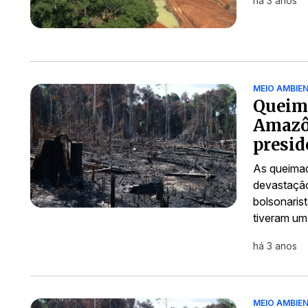
há 3 anos
MEIO AMBIE
Queima
Amazô
presid
As queimad
devastação
bolsonaris
tiveram u
há 3 anos
MEIO AMBIE