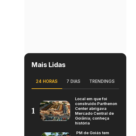
Mais Lidas
24 HORAS
7 DIAS
TRENDINGS
Local em que foi
construído Parthenon
Center abrigava
1
Mercado Central de
Goiânia; conheça
história
PM de Goiás tem