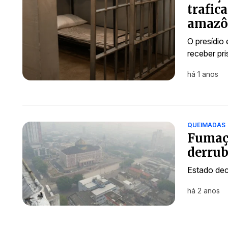
trafic
amazô
O presídio 
receber pr
há 1 anos
QUEIMADAS
Fumaç
derrub
Estado dec
há 2 anos