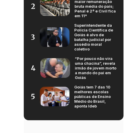
maior remuneração
2
bruta média do país;
Penal é 2ª e Civil fica
em 11º
Superintendente da
Polícia Científica de
Goiás é alvo de
3
batalha judicial por
assédio moral
coletivo
“Por pouco não vira
uma chacina”, revela
4
irmão de jovem morto
a mando do pai em
Goiás
Goiás tem 7 das 10
melhores escolas
5
públicas de Ensino
Médio do Brasil,
aponta Ideb