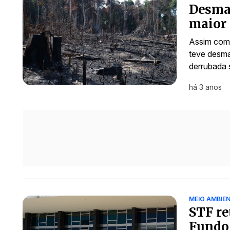
Desma
maior 
Assim com
teve desma
derrubada s
há 3 anos
MEIO AMBIE
STF re
Fundo