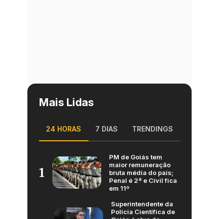
Mais Lidas
24 HORAS
7 DIAS
TRENDINGS
PM de Goiás tem
maior remuneração
1
bruta média do país;
Penal é 2ª e Civil fica
em 11º
Superintendente da
Polícia Científica de