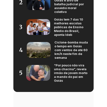
Goiás é alvo de
2
batalha judicial por
assédio moral
coletivo
Goiás tem 7 das 10
melhores escolas
3
públicas de Ensino
Médio do Brasil,
aponta Ideb
Ciclone-bomba muda
o tempo em Goiás
4
com ventos de até 60
km/h neste fim de
semana
“Por pouco não vira
uma chacina”, revela
5
irmão de jovem morto
a mando do pai em
Goiás