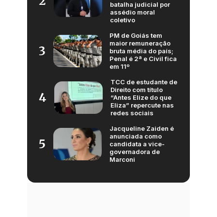
2
batalha judicial por
assédio moral
coletivo
PM de Goiás tem
maior remuneração
3
bruta média do país;
Penal é 2ª e Civil fica
em 11º
TCC de estudante de
Direito com título
4
“Antes Elize do que
Eliza” repercute nas
redes sociais
Jacqueline Zaiden é
anunciada como
5
candidata a vice-
governadora de
Marconi