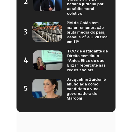
2
batalha judicial por
assédio moral
coletivo
PM de Goiás tem
maior remuneração
3
bruta média do país;
Penal é 2ª e Civil fica
em 11º
TCC de estudante de
Direito com título
4
“Antes Elize do que
Eliza” repercute nas
redes sociais
Jacqueline Zaiden é
anunciada como
5
candidata a vice-
governadora de
Marconi