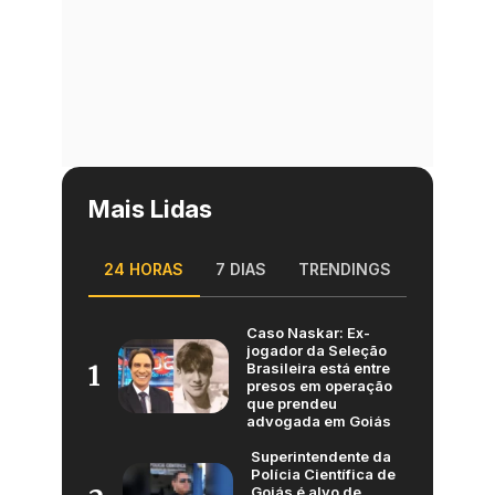
Mais Lidas
24 HORAS
7 DIAS
TRENDINGS
Caso Naskar: Ex-
jogador da Seleção
Brasileira está entre
1
presos em operação
que prendeu
advogada em Goiás
Superintendente da
Polícia Científica de
Goiás é alvo de