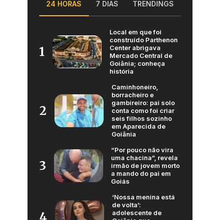
24 HORAS
7 DIAS
TRENDINGS
Local em que foi
construído Parthenon
Center abrigava
1
Mercado Central de
Goiânia; conheça
história
Caminhoneiro,
borracheiro e
gambireiro: pai solo
2
conta como foi criar
seis filhos sozinho
em Aparecida de
Goiânia
“Por pouco não vira
uma chacina”, revela
3
irmão de jovem morto
a mando do pai em
Goiás
‘Nossa menina está
de volta’:
adolescente de
4