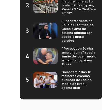
maior remuneração
2
bruta média do país;
Penal é 2ª e Civil fica
em 11º
Superintendente da
Polícia Científica de
Goiás é alvo de
3
batalha judicial por
assédio moral
coletivo
“Por pouco não vira
uma chacina”, revela
4
irmão de jovem morto
a mando do pai em
Goiás
Goiás tem 7 das 10
melhores escolas
5
públicas de Ensino
Médio do Brasil,
aponta Ideb