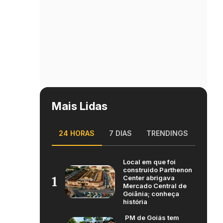
Mais Lidas
24 HORAS
7 DIAS
TRENDINGS
Local em que foi
construído Parthenon
Center abrigava
1
Mercado Central de
Goiânia; conheça
história
PM de Goiás tem