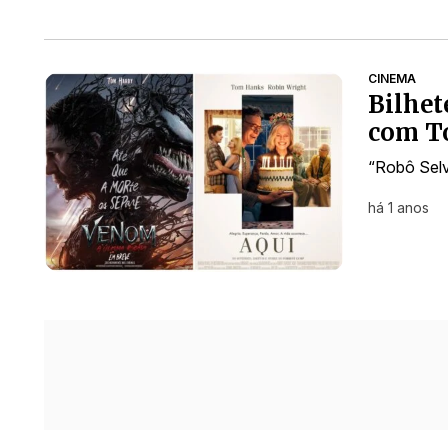
CINEMA
Bilhet
com T
“Robô Selv
há 1 anos