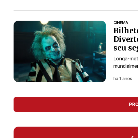
CINEMA
Bilhet
Divert
seu s
Longa-met
mundialme
há 1 anos
PR