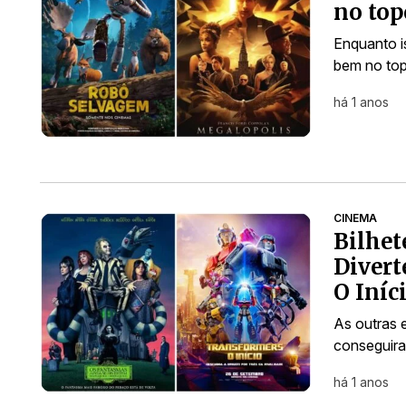
no top
Enquanto i
bem no top
há 1 anos
CINEMA
Bilhet
Divert
O Iníc
As outras 
conseguir
há 1 anos