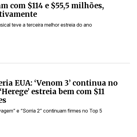
am com $114 e $55,5 milhões,
ctivamente
ical teve a terceira melhor estreia do ano
eria EUA: ‘Venom 3’ continua no
 ‘Herege’ estreia bem com $11
es
agem” e “Sorria 2” continuam firmes no Top 5