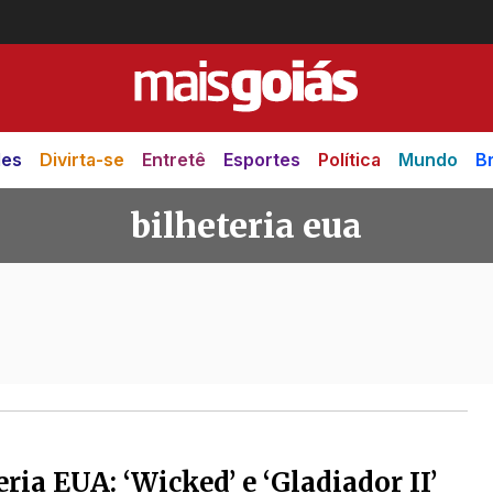
des
Divirta-se
Entretê
Esportes
Política
Mundo
Br
bilheteria eua
ua
eria EUA: ‘Wicked’ e ‘Gladiador II’