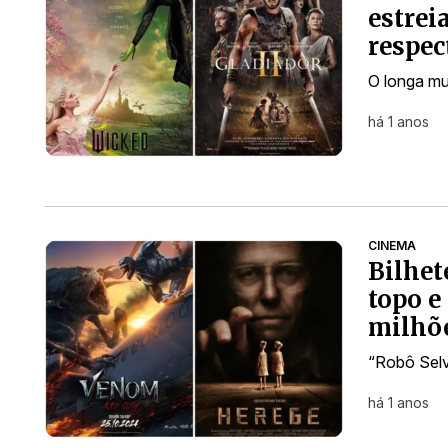
estrei
respe
O longa mus
há 1 anos
CINEMA
Bilhet
topo e
milhõ
“Robô Selv
há 1 anos