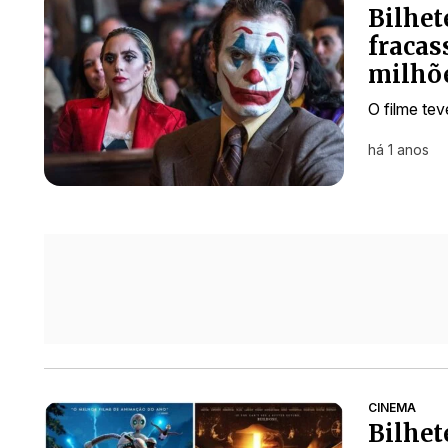
Bilhet
fracas
milhõ
O filme te
há 1 anos
CINEMA
Bilhet