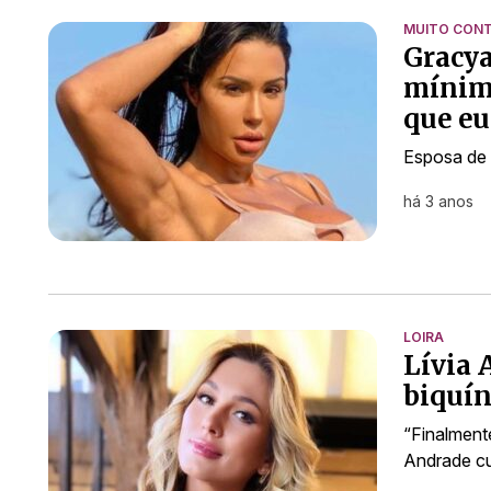
MUITO CON
Gracya
mínimo
que eu
Esposa de
há 3 anos
LOIRA
Lívia 
biquín
“Finalmente
Andrade cur