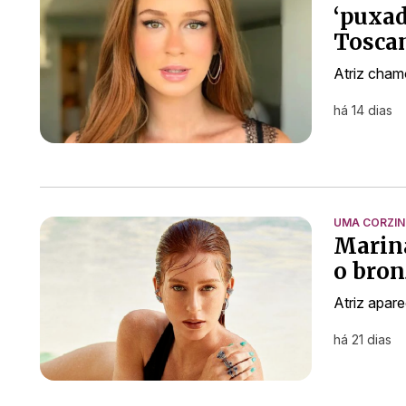
‘puxad
Toscan
Atriz cham
há 14 dias
UMA CORZI
Marina
o bron
Atriz apare
há 21 dias