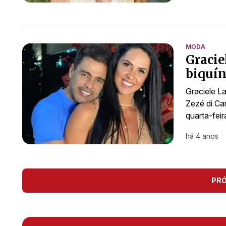
MODA
Gracie
biquín
Graciele L
Zezé di Ca
quarta-fei
há 4 anos
PR