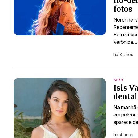
fio-de
fotos
Noronhe-se
Recentemen
Pernambuco
Verônica…
há 3 anos
SEXY
Isis V
dental 
Na manhã d
em polvoro
aparece de
há 4 anos