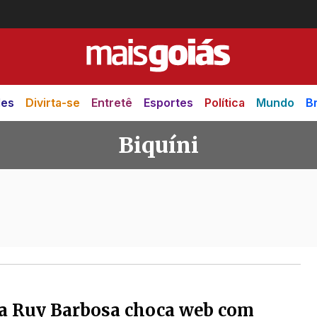
des
Divirta-se
Entretê
Esportes
Política
Mundo
Br
Biquíni
a Ruy Barbosa choca web com