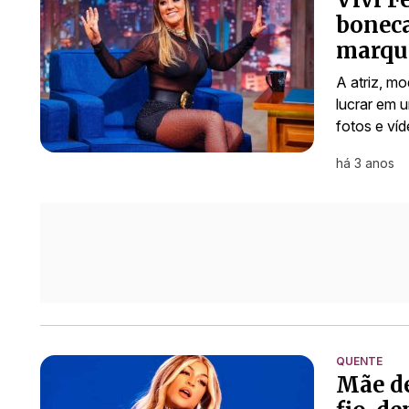
boneca
marqui
A atriz, m
lucrar em u
fotos e ví
há 3 anos
QUENTE
Mãe de