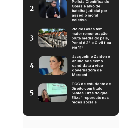
Polícia Científica de
Goiás é alvo de
2
batalha judicial por
assédio moral
coletivo
PM de Goiás tem
maior remuneração
3
bruta média do país;
Penal é 2ª e Civil fica
em 11º
Jacqueline Zaiden é
anunciada como
4
candidata a vice-
governadora de
Marconi
TCC de estudante de
Direito com título
5
“Antes Elize do que
Eliza” repercute nas
redes sociais