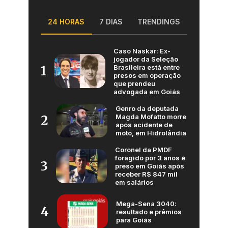
24 HORAS
7 DIAS
TRENDINGS
Caso Naskar: Ex-
jogador da Seleção
Brasileira está entre
1
presos em operação
que prendeu
advogada em Goiás
Genro da deputada
Magda Mofatto morre
2
após acidente de
moto, em Hidrolândia
Coronel da PMDF
foragido por 3 anos é
3
preso em Goiás após
receber R$ 847 mil
em salários
Mega-Sena 3040:
4
resultado e prêmios
para Goiás