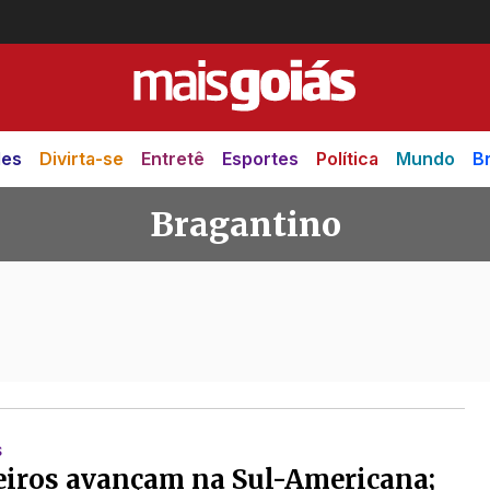
des
Divirta-se
Entretê
Esportes
Política
Mundo
Br
Bragantino
S
eiros avançam na Sul-Americana;