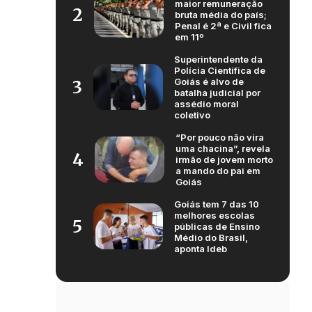
maior remuneração
2
bruta média do país;
Penal é 2ª e Civil fica
em 11º
Superintendente da
Polícia Científica de
Goiás é alvo de
3
batalha judicial por
assédio moral
coletivo
“Por pouco não vira
uma chacina”, revela
4
irmão de jovem morto
a mando do pai em
Goiás
Goiás tem 7 das 10
melhores escolas
5
públicas de Ensino
Médio do Brasil,
aponta Ideb