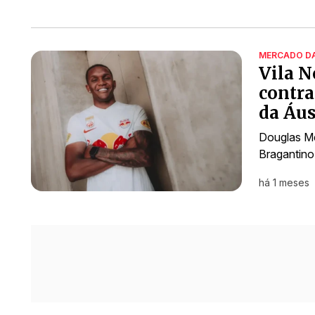
MERCADO D
Vila N
contra
da Áus
Douglas Me
Bragantino
há 1 meses