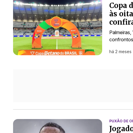
Copa d
às oit
confir
Palmeiras,
confrontos
há 2 meses
PUXÃO DE O
Jogado