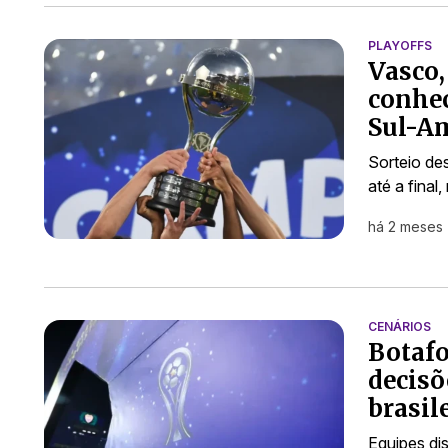
PLAYOFFS
Vasco,
conhec
Sul-A
Sorteio de
até a fina
há 2 meses
CENÁRIOS
Botafo
decisõ
brasil
Equipes di