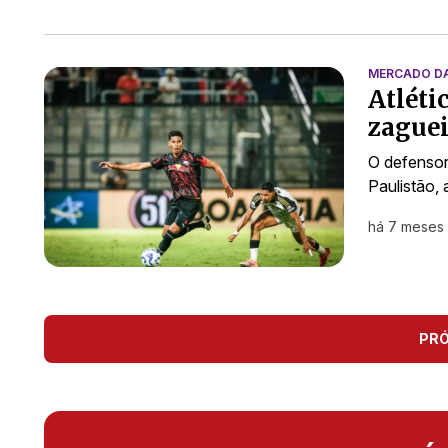
MERCADO D
Atléti
zaguei
O defensor
Paulistão, 
há 7 meses
PR