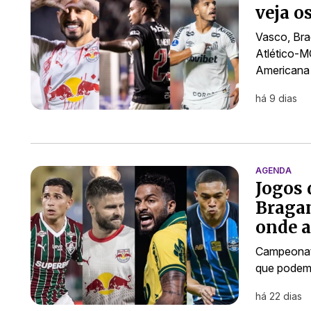
veja o
Vasco, Bra
Atlético-M
Americana
há 9 dias
AGENDA
Jogos 
Bragan
onde a
Campeonato
que podem 
há 22 dias