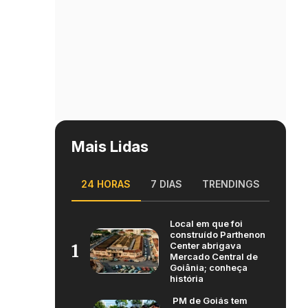
Mais Lidas
24 HORAS
7 DIAS
TRENDINGS
Local em que foi
construído Parthenon
Center abrigava
1
Mercado Central de
Goiânia; conheça
história
PM de Goiás tem