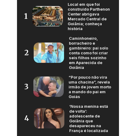
Local em que foi
construído Parthenon
Center abrigava
1
Mercado Central de
Goiânia; conheça
história
Caminhoneiro,
borracheiro e
gambireiro: pai solo
2
conta como foi criar
seis filhos sozinho
em Aparecida de
Goiânia
“Por pouco não vira
uma chacina”, revela
3
irmão de jovem morto
a mando do pai em
Goiás
‘Nossa menina está
de volta’:
adolescente de
4
Goiânia que
desapareceu na
França é localizada