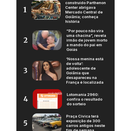
construído Parthenon
Center abrigava
1
Mercado Central de
Goiânia; conheça
história
“Por pouco não vira
uma chacina”, revela
2
irmão de jovem morto
a mando do pai em
Goiás
‘Nossa menina está
de volta’:
adolescente de
3
Goiânia que
desapareceu na
França é localizada
Lotomania 2960:
4
confira o resultado
do sorteio
Praça Cívica terá
exposição de 300
5
carros antigos neste
fim de semana