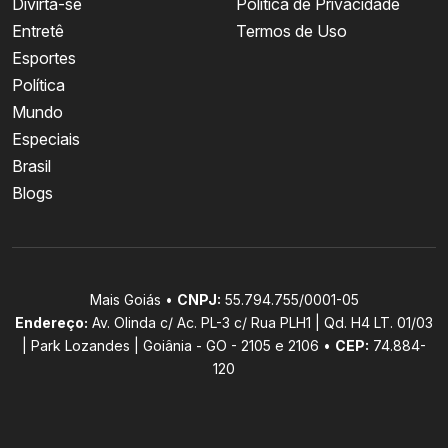
Divirta-se
Política de Privacidade
Entretê
Termos de Uso
Esportes
Política
Mundo
Especiais
Brasil
Blogs
Mais Goiás •
CNPJ:
55.794.755/0001-05
Endereço:
Av. Olinda c/ Ac. PL-3 c/ Rua PLH1 | Qd. H4 LT. 01/03
| Park Lozandes | Goiânia - GO - 2105 e 2106 •
CEP:
74.884-
120