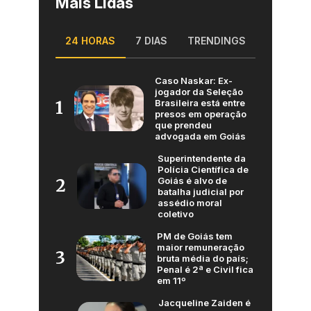
Mais Lidas
24 HORAS
7 DIAS
TRENDINGS
Caso Naskar: Ex-
jogador da Seleção
Brasileira está entre
1
presos em operação
que prendeu
advogada em Goiás
Superintendente da
Polícia Científica de
Goiás é alvo de
2
batalha judicial por
assédio moral
coletivo
PM de Goiás tem
maior remuneração
3
bruta média do país;
Penal é 2ª e Civil fica
em 11º
Jacqueline Zaiden é