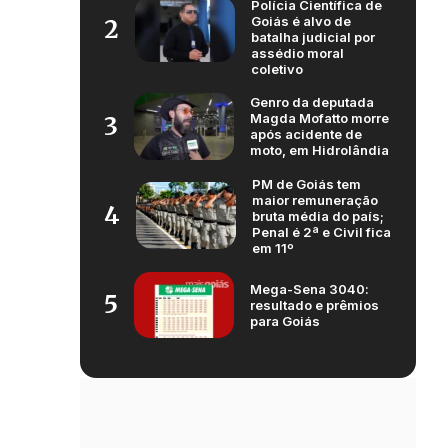
Polícia Científica de
Goiás é alvo de
2
batalha judicial por
assédio moral
coletivo
Genro da deputada
Magda Mofatto morre
3
após acidente de
moto, em Hidrolândia
PM de Goiás tem
maior remuneração
4
bruta média do país;
Penal é 2ª e Civil fica
em 11º
Mega-Sena 3040:
5
resultado e prêmios
para Goiás