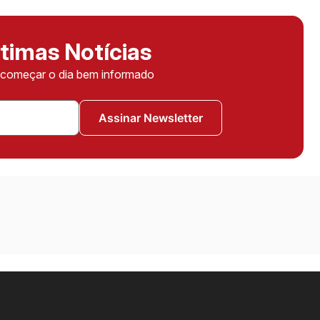
timas Notícias
ê começar o dia bem informado
Assinar Newsletter