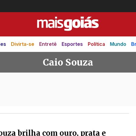
des
Divirta-se
Entretê
Esportes
Política
Mundo
Br
Caio Souza
ouza brilha com ouro, prata e