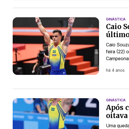
GINÁSTICA
Caio S
último
Caio Souza
feira (22) 
Campeonato
há 4 anos
GINÁSTICA
Após c
oitava
Uma queda 