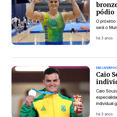
bronze
pódio
O próximo 
será o Mun
há 3 anos
EM LIVERPO
Caio S
indivi
Caio Souza
especialid
individual 
há 3 anos