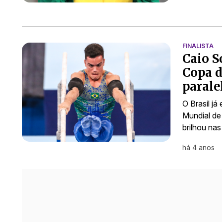
FINALISTA
Caio S
Copa 
parale
O Brasil j
Mundial de
brilhou nas
há 4 anos