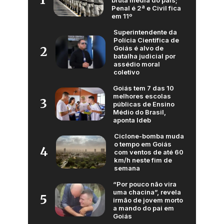
Penal é 2ª e Civil fica
em 11º
Superintendente da
Polícia Científica de
Goiás é alvo de
2
batalha judicial por
assédio moral
coletivo
Goiás tem 7 das 10
melhores escolas
3
públicas de Ensino
Médio do Brasil,
aponta Ideb
Ciclone-bomba muda
o tempo em Goiás
4
com ventos de até 60
km/h neste fim de
semana
“Por pouco não vira
uma chacina”, revela
5
irmão de jovem morto
a mando do pai em
Goiás