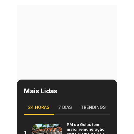
Mais Lidas
24 HORAS
7 DIAS
TRENDINGS
PM de Goiás tem
maior remuneração
1
bruta média do país;