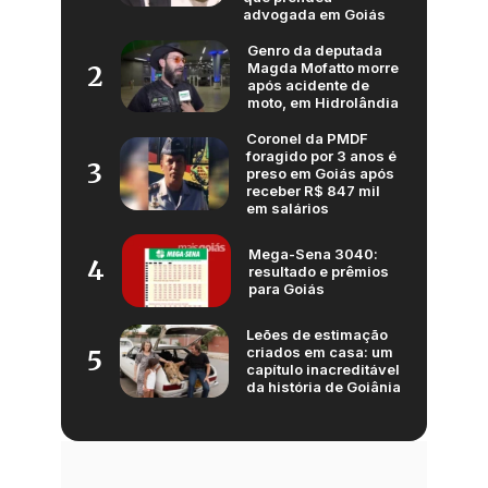
advogada em Goiás
Genro da deputada
Magda Mofatto morre
2
após acidente de
moto, em Hidrolândia
Coronel da PMDF
foragido por 3 anos é
3
preso em Goiás após
receber R$ 847 mil
em salários
Mega-Sena 3040:
4
resultado e prêmios
para Goiás
Leões de estimação
criados em casa: um
5
capítulo inacreditável
da história de Goiânia