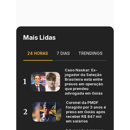
Mais Lidas
24 HORAS
7 DIAS
TRENDINGS
Caso Naskar: Ex-
jogador da Seleção
Brasileira está entre
1
presos em operação
que prendeu
advogada em Goiás
Coronel da PMDF
foragido por 3 anos é
2
preso em Goiás após
receber R$ 847 mil
em salários