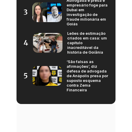
Advogada é presa e
empresário foge para
Dubai em
3
investigação de
fraude milionária em
Goiás
Leões de estimação
criados em casa: um
4
capítulo
inacreditável da
história de Goiânia
‘São falsas as
afirmações’, diz
defesa de advogada
5
de Anápolis presa por
suposto esquema
contra Zema
Financeira