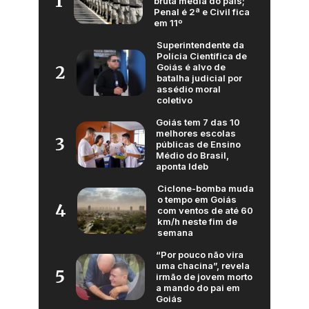
1
bruta média do país;
Penal é 2ª e Civil fica
em 11º
Superintendente da
Polícia Científica de
Goiás é alvo de
2
batalha judicial por
assédio moral
coletivo
Goiás tem 7 das 10
melhores escolas
3
públicas de Ensino
Médio do Brasil,
aponta Ideb
Ciclone-bomba muda
o tempo em Goiás
4
com ventos de até 60
km/h neste fim de
semana
“Por pouco não vira
uma chacina”, revela
5
irmão de jovem morto
a mando do pai em
Goiás